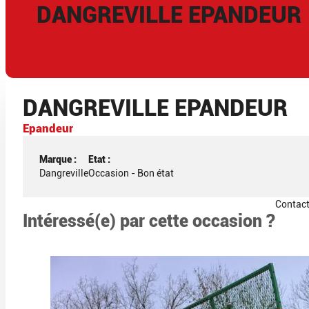
DANGREVILLE EPANDEUR
DANGREVILLE EPANDEUR
Epandeur
Marque :
Etat :
Dangreville
Occasion - Bon état
Contac
Intéressé(e) par cette occasion ?