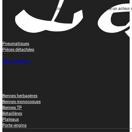
L’Artésienne, c’est une entreprise qui a su s’imposer comme un acteur 
Services
Pneumatiques
Pièces détachées
Nos occasions
Notre gamme
Bennes herbagères
Bennes monocoques
Bennes TP
Bétaillères
Plateaux
Porte-engins