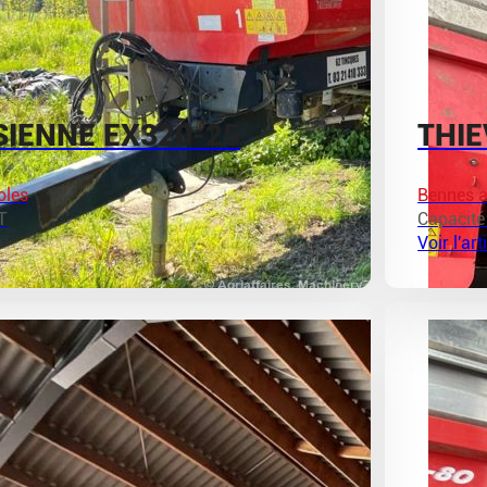
SIENNE EX320-25
THIE
oles
Bennes a
T
Capacité
Voir l'art