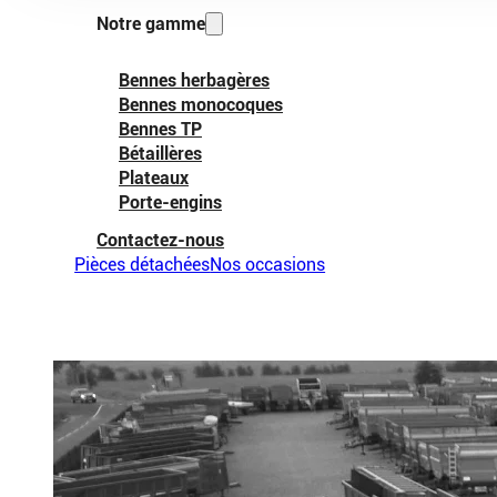
Notre gamme
Bennes herbagères
Bennes monocoques
Bennes TP
Bétaillères
Plateaux
Porte-engins
Contactez-nous
Pièces détachées
Nos occasions