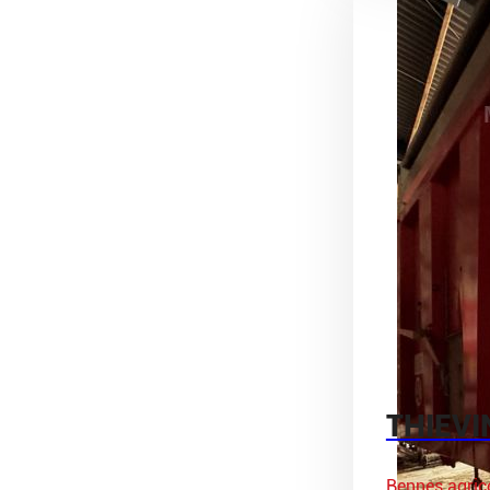
THIEVI
Bennes agric