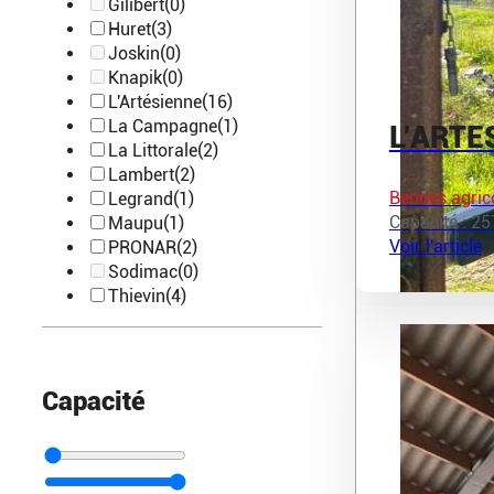
Gilibert
(0)
Huret
(3)
Joskin
(0)
Knapik
(0)
L'Artésienne
(16)
La Campagne
(1)
L’ARTE
La Littorale
(2)
Lambert
(2)
Bennes agric
Legrand
(1)
Capacité : 25
Maupu
(1)
Voir l'article
PRONAR
(2)
Sodimac
(0)
Thievin
(4)
Capacité