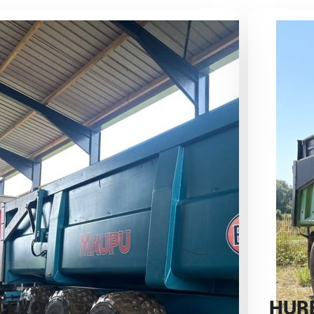
)
 EVO
HUR