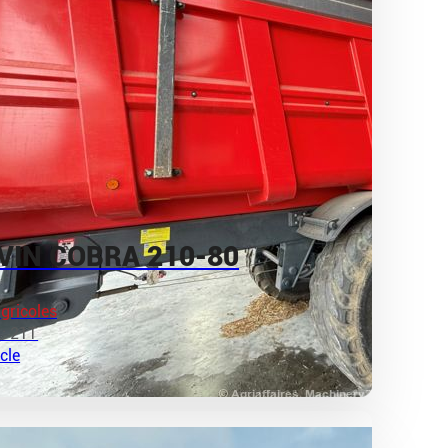
VIN COBRA 210-80
gricoles
 : 21T
icle