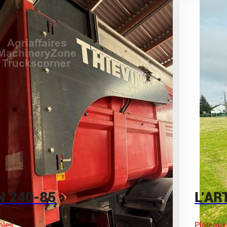
N 240-85
L’AR
oles
Plateaux