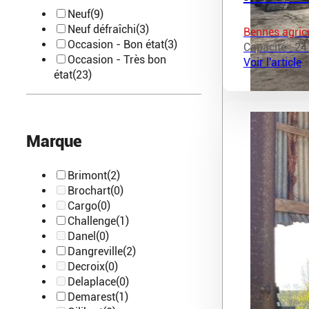
Neuf
(9)
Neuf défraîchi
(3)
Bennes agric
Occasion - Bon état
(3)
Capacité : 24
Occasion - Très bon
Voir l'article
état
(23)
Marque
Brimont
(2)
Brochart
(0)
Cargo
(0)
Challenge
(1)
Danel
(0)
Dangreville
(2)
Decroix
(0)
Delaplace
(0)
Demarest
(1)