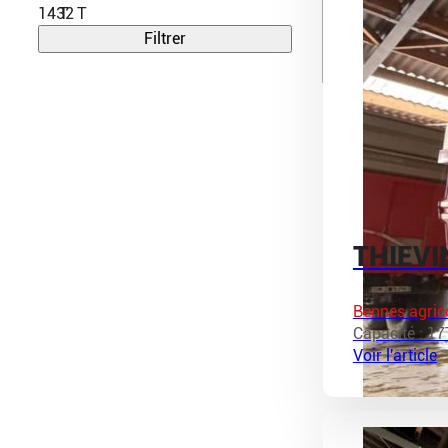
14
32
Filtrer
THIEVI
Bennes agric
Capacité : 17
Voir l'article