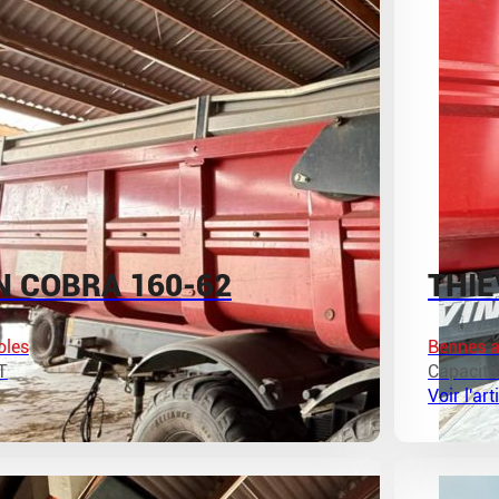
N COBRA 160-62
THIE
oles
Bennes a
T
Capacité
Voir l'art