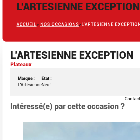
L’ARTESIENNE EXCEPTION
ACCUEIL
>
NOS OCCASIONS
>
L'ARTESIENNE EXCEPTIO
L’ARTESIENNE EXCEPTION
Plateaux
Marque :
Etat :
L'Artésienne
Neuf
Contac
Intéressé(e) par cette occasion ?