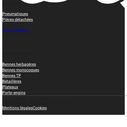
Services
Pneumatiques
Pièces détachées
Nos occasions
Notre gamme
Bennes herbagères
Bennes monocoques
Bennes TP
Bétaillères
Plateaux
Porte-engins
L'Artésienne © 2026, tous droits réservés
Mentions légales
Cookies