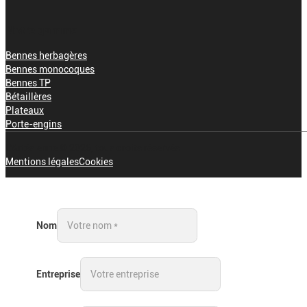
Notre gamme
Bennes herbagères
Bennes monocoques
Bennes TP
Bétaillères
Plateaux
Porte-engins
L'Artésienne © 2026, tous droits réservés
Mentions légales
Cookies
Nom
Entreprise